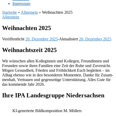
Impres­sum
Startseite
»
Allgemein
»
Weihnachten 2025
Allgemein
Weih­nach­ten 2025
Veröffentlicht
20. Dezember 2025
-
Aktualisiert
20. Dezember 2025
Weih­nachts­zeit 2025
Wir wünschen allen Kolle­gin­nen und Kolle­gen, Freun­din­nen und
Freun­den sowie ihren Fami­lien eine Zeit der Ruhe und Zuver­sicht.
Mögen Gesund­heit, Frie­den und Fröh­lich­keit Euch beglei­ten – im
Alltag ebenso wie in den beson­de­ren Momen­ten. Danke für Zusam­
men­halt, Vertrauen und gegen­sei­tige Unter­stüt­zung. Alles Gute für
das kommende Jahr 2026.
Ihre IPA Landes­gruppe Nieder­sach­sen
KI-gene­rierte Bild­kom­po­si­tion M. Möllers