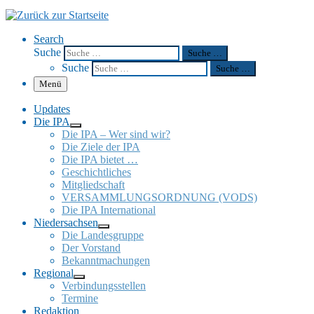
Search
Suche
Suche …
Suche
Suche …
Menü
Updates
Die IPA
Die IPA – Wer sind wir?
Die Ziele der IPA
Die IPA bietet …
Geschicht­li­ches
Mitglied­schaft
VERSAMMLUNGSORDNUNG (VODS)
Die IPA Inter­na­tio­nal
Nieder­sach­sen
Die Landes­gruppe
Der Vorstand
Bekannt­ma­chun­gen
Regio­nal
Verbin­dungs­stel­len
Termine
Redak­tion