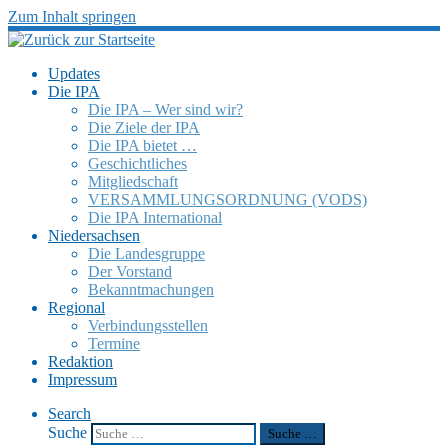
Zum Inhalt springen
Updates
Die IPA
Die IPA – Wer sind wir?
Die Ziele der IPA
Die IPA bietet …
Geschicht­li­ches
Mitglied­schaft
VERSAMMLUNGSORDNUNG (VODS)
Die IPA Inter­na­tio­nal
Nieder­sach­sen
Die Landes­gruppe
Der Vorstand
Bekannt­ma­chun­gen
Regio­nal
Verbin­dungs­stel­len
Termine
Redak­tion
Impres­sum
Search
Suche
Suche …