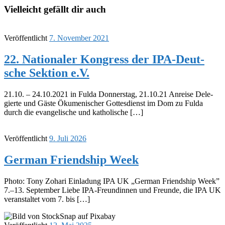
Vielleicht gefällt dir auch
Veröffentlicht
7. November 2021
22. Natio­na­ler Kongress der IPA-Deut­
sche Sektion e.V.
21.10. – 24.10.2021 in Fulda Donners­tag, 21.10.21 Anreise Dele­
gierte und Gäste Ökume­ni­scher Gottes­dienst im Dom zu Fulda
durch die evan­ge­li­sche und katho­li­sche […]
Veröffentlicht
9. Juli 2026
German Friend­ship Week
Photo: Tony Zohari Einla­dung IPA UK „German Friend­ship Week”
7.–13. Septem­ber Liebe IPA-Freun­­din­­nen und Freunde, die IPA UK
veran­stal­tet vom 7. bis […]