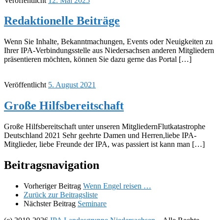
Veröffentlicht
12. Mai 2025
Redak­tio­nelle Beiträge
Wenn Sie Inhalte, Bekannt­ma­chun­gen, Events oder Neuig­kei­ten zu
Ihrer IPA-Verbin­­dungs­­stelle aus Nieder­sach­sen ande­ren Mitglie­dern
präsen­tie­ren möch­ten, können Sie dazu gerne das Portal […]
Veröffentlicht
5. August 2021
Große Hilfs­be­reit­schaft
Große Hilfs­be­reit­schaft unter unse­ren Mitglie­dernFlut­ka­ta­stro­phe
Deutsch­land 2021 Sehr geehrte Damen und Herren,liebe IPA-
Mitglie­­der, liebe Freunde der IPA, was passiert ist kann man […]
Beitragsnavigation
Vorheriger Beitrag
Wenn Engel reisen …
Zurück zur Beitragsliste
Nächster Beitrag
Semi­nare