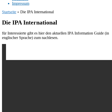
Impres­sum
Startseite
»
Die IPA International
Die IPA Inter­na­tio­nal
für Inter­es­sierte gibt es hier den aktu­el­len IPA Infor­ma­tion Guide (in
engli­scher Spra­che) zum nach­le­sen.