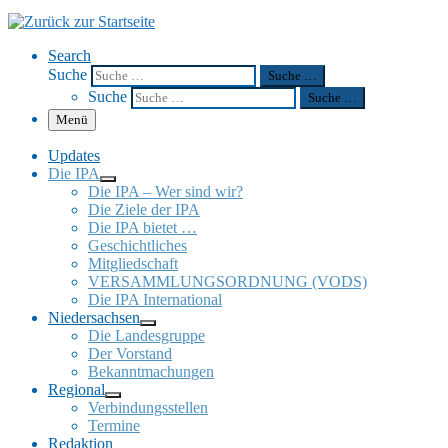
Search
Suche
Suche …
Suche
Suche …
Menü
Updates
Die IPA
Die IPA – Wer sind wir?
Die Ziele der IPA
Die IPA bietet …
Geschicht­li­ches
Mitglied­schaft
VERSAMMLUNGSORDNUNG (VODS)
Die IPA Inter­na­tio­nal
Nieder­sach­sen
Die Landes­gruppe
Der Vorstand
Bekannt­ma­chun­gen
Regio­nal
Verbin­dungs­stel­len
Termine
Redak­tion