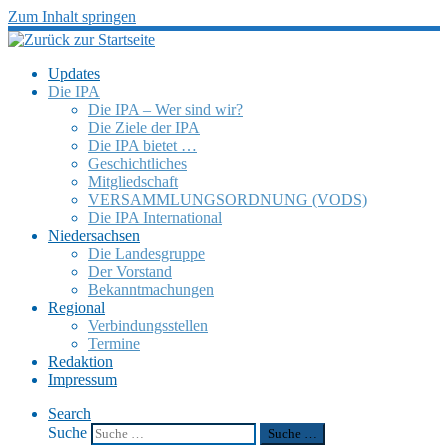
Zum Inhalt springen
Updates
Die IPA
Die IPA – Wer sind wir?
Die Ziele der IPA
Die IPA bietet …
Geschicht­li­ches
Mitglied­schaft
VERSAMMLUNGSORDNUNG (VODS)
Die IPA Inter­na­tio­nal
Nieder­sach­sen
Die Landes­gruppe
Der Vorstand
Bekannt­ma­chun­gen
Regio­nal
Verbin­dungs­stel­len
Termine
Redak­tion
Impres­sum
Search
Suche
Suche …