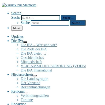
Search
Suche
Suche …
Suche
Suche …
Menü
Updates
Die IPA
Die IPA – Wer sind wir?
Die Ziele der IPA
Die IPA bietet …
Geschicht­li­ches
Mitglied­schaft
VERSAMMLUNGSORDNUNG (VODS)
Die IPA Inter­na­tio­nal
Nieder­sach­sen
Die Landes­gruppe
Der Vorstand
Bekannt­ma­chun­gen
Regio­nal
Verbin­dungs­stel­len
Termine
Redak­tion