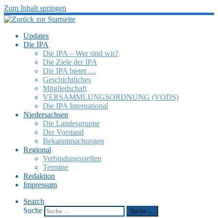
Zum Inhalt springen
Updates
Die IPA
Die IPA – Wer sind wir?
Die Ziele der IPA
Die IPA bietet …
Geschicht­li­ches
Mitglied­schaft
VERSAMMLUNGSORDNUNG (VODS)
Die IPA Inter­na­tio­nal
Nieder­sach­sen
Die Landes­gruppe
Der Vorstand
Bekannt­ma­chun­gen
Regio­nal
Verbin­dungs­stel­len
Termine
Redak­tion
Impres­sum
Search
Suche
Suche …