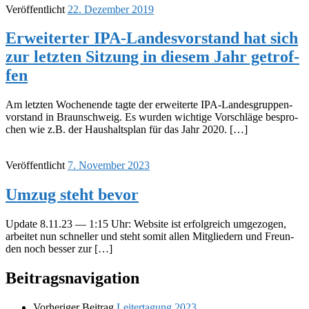
Veröffentlicht
22. Dezember 2019
Erwei­ter­ter IPA-Landes­vor­stand hat sich
zur letz­ten Sitzung in diesem Jahr getrof­
fen
Am letz­ten Wochen­ende tagte der erwei­terte IPA-Landes­­grup­­pen­­
vor­­­stand in Braun­schweig. Es wurden wich­tige Vorschläge bespro­
chen wie z.B. der Haus­halts­plan für das Jahr 2020. […]
Veröffentlicht
7. November 2023
Umzug steht bevor
Update 8.11.23 — 1:15 Uhr: Website ist erfolg­reich umge­zo­gen,
arbei­tet nun schnel­ler und steht somit allen Mitglie­dern und Freun­
den noch besser zur […]
Beitragsnavigation
Vorheriger Beitrag
Leiter­ta­gung 2023