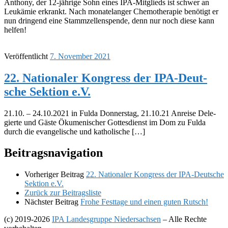
Anthony, der 12-jährige Sohn eines IPA-Mitglieds ist schwer an
Leuk­ämie erkrankt. Nach mona­te­lan­ger Chemo­the­ra­pie benö­tigt er
nun drin­gend eine Stamm­zel­len­spende, denn nur noch diese kann
helfen!
Veröffentlicht
7. November 2021
22. Natio­na­ler Kongress der IPA-Deut­
sche Sektion e.V.
21.10. – 24.10.2021 in Fulda Donners­tag, 21.10.21 Anreise Dele­
gierte und Gäste Ökume­ni­scher Gottes­dienst im Dom zu Fulda
durch die evan­ge­li­sche und katho­li­sche […]
Beitragsnavigation
Vorheriger Beitrag
22. Natio­na­ler Kongress der IPA-Deut­sche
Sektion e.V.
Zurück zur Beitragsliste
Nächster Beitrag
Frohe Fest­tage und einen guten Rutsch!
(c) 2019-2026
IPA Landesgruppe Niedersachsen
–
Alle Rechte