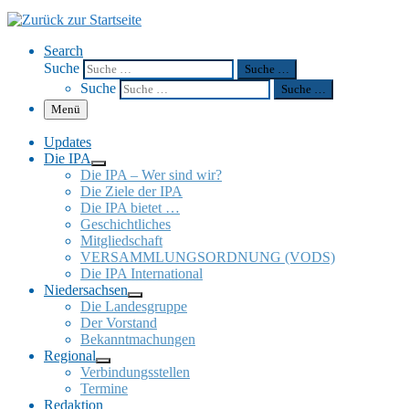
Search
Suche
Suche …
Suche
Suche …
Menü
Updates
Die IPA
Die IPA – Wer sind wir?
Die Ziele der IPA
Die IPA bietet …
Geschicht­li­ches
Mitglied­schaft
VERSAMMLUNGSORDNUNG (VODS)
Die IPA Inter­na­tio­nal
Nieder­sach­sen
Die Landes­gruppe
Der Vorstand
Bekannt­ma­chun­gen
Regio­nal
Verbin­dungs­stel­len
Termine
Redak­tion