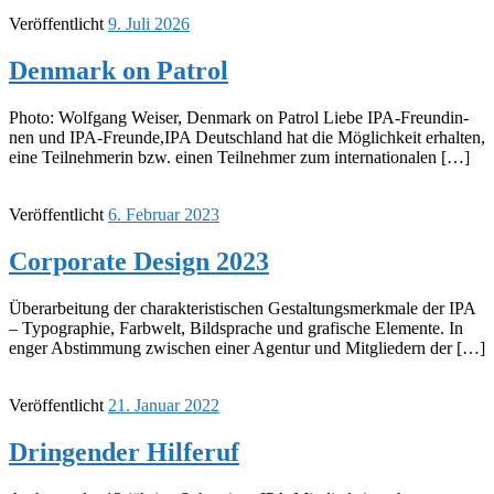
Veröffentlicht
9. Juli 2026
Denmark on Patrol
Photo: Wolf­gang Weiser, Denmark on Patrol Liebe IPA-Freun­­din­­
nen und IPA-Freunde,IPA Deutsch­land hat die Möglich­keit erhal­ten,
eine Teil­neh­me­rin bzw. einen Teil­neh­mer zum inter­na­tio­na­len […]
Veröffentlicht
6. Februar 2023
Corpo­rate Design 2023
Über­ar­bei­tung der charak­te­ris­ti­schen Gestal­tungs­merk­male der IPA
– Typo­gra­phie, Farb­welt, Bild­spra­che und grafi­sche Elemente. In
enger Abstim­mung zwischen einer Agen­tur und Mitglie­dern der […]
Veröffentlicht
21. Januar 2022
Drin­gen­der Hilfe­ruf