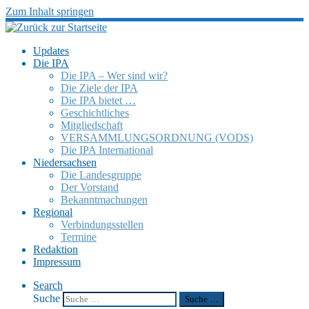
Zum Inhalt springen
Updates
Die IPA
Die IPA – Wer sind wir?
Die Ziele der IPA
Die IPA bietet …
Geschicht­li­ches
Mitglied­schaft
VERSAMMLUNGSORDNUNG (VODS)
Die IPA Inter­na­tio­nal
Nieder­sach­sen
Die Landes­gruppe
Der Vorstand
Bekannt­ma­chun­gen
Regio­nal
Verbin­dungs­stel­len
Termine
Redak­tion
Impres­sum
Search
Suche
Suche …