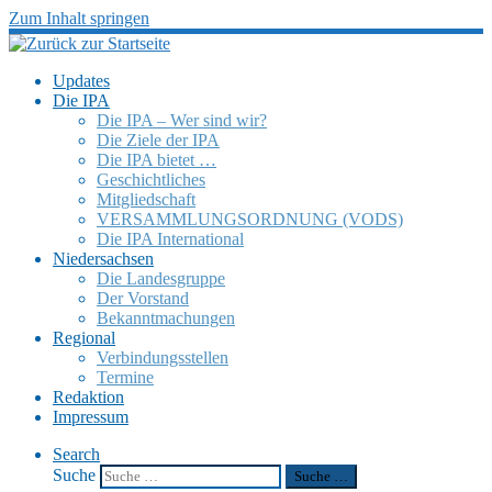
Zum Inhalt springen
Updates
Die IPA
Die IPA – Wer sind wir?
Die Ziele der IPA
Die IPA bietet …
Geschicht­li­ches
Mitglied­schaft
VERSAMMLUNGSORDNUNG (VODS)
Die IPA Inter­na­tio­nal
Nieder­sach­sen
Die Landes­gruppe
Der Vorstand
Bekannt­ma­chun­gen
Regio­nal
Verbin­dungs­stel­len
Termine
Redak­tion
Impres­sum
Search
Suche
Suche …