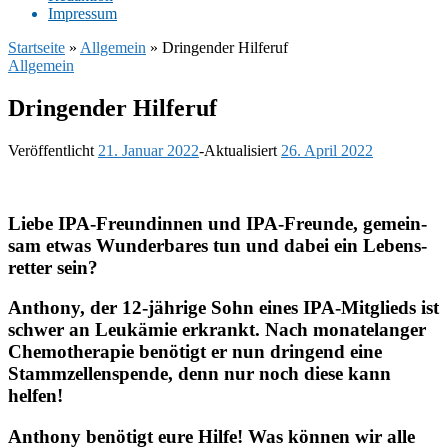
Impres­sum
Startseite
»
Allgemein
»
Dringender Hilferuf
Allgemein
Drin­gen­der Hilfe­ruf
Veröffentlicht
21. Januar 2022
-
Aktualisiert
26. April 2022
Liebe IPA-Freun­din­nen und IPA-Freunde, gemein­
sam etwas Wunder­ba­res tun und dabei ein Lebens­
ret­ter sein?
Anthony, der 12-jährige Sohn eines IPA-Mitglieds ist
schwer an Leuk­ämie erkrankt. Nach mona­te­lan­ger
Chemo­the­ra­pie benö­tigt er nun drin­gend eine
Stamm­zel­len­spende, denn nur noch diese kann
helfen!
Anthony benö­tigt eure Hilfe! Was können wir alle