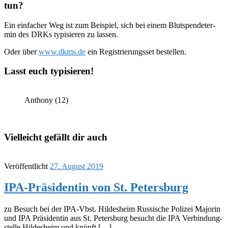
tun?
Ein einfa­cher Weg ist zum Beispiel, sich bei einem Blut­spen­de­ter­
min des DRKs typi­sie­ren zu lassen.
Oder über
www.dkms.de
ein Regis­trie­rungs­set bestel­len.
Lasst euch typi­sie­ren!
Anthony (12)
Vielleicht gefällt dir auch
Veröffentlicht
27. August 2019
IPA-Präsi­den­tin von St. Peters­burg
zu Besuch bei der IPA-Vbst. Hildes­heim Russi­sche Poli­zei Majo­rin
und IPA Präsi­den­tin aus St. Peters­burg besucht die IPA Verbin­dung­
s­telle Hildes­heim und knüpft […]