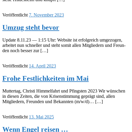
Veröffentlicht
7. November 2023
Umzug steht bevor
Update 8.11.23 — 1:15 Uhr: Website ist erfolg­reich umge­zo­gen,
arbei­tet nun schnel­ler und steht somit allen Mitglie­dern und Freun­
den noch besser zur […]
Veröffentlicht
14. April 2023
Frohe Fest­lich­kei­ten im Mai
Mutter­tag, Christi Himmel­fahrt und Pfings­ten 2023 Wir wünschen
in diesen Zeiten, die von Krisen­stim­mung geprägt sind, allen
Mitglie­dern, Freun­den und Bekann­ten (m/w/d)… […]
Veröffentlicht
13. Mai 2025
Wenn Engel reisen …