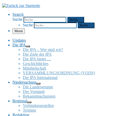
Search
Suche
Suche …
Suche
Suche …
Menü
Updates
Die IPA
Die IPA – Wer sind wir?
Die Ziele der IPA
Die IPA bietet …
Geschicht­li­ches
Mitglied­schaft
VERSAMMLUNGSORDNUNG (VODS)
Die IPA Inter­na­tio­nal
Nieder­sach­sen
Die Landes­gruppe
Der Vorstand
Bekannt­ma­chun­gen
Regio­nal
Verbin­dungs­stel­len
Termine
Redak­tion